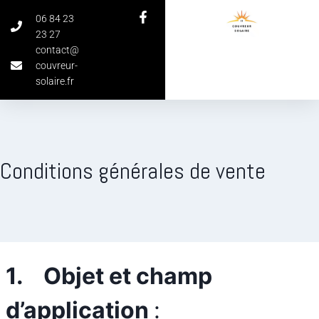
06 84 23
23 27
contact@
couvreur-
solaire.fr
Conditions générales de vente
1.
Objet et champ
d’application
: