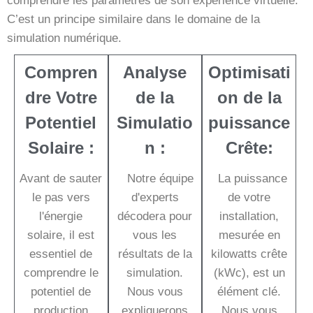
comprendre les paramètres de son expérience virtuelle.
C’est un principe similaire dans le domaine de la
simulation numérique.
Compren
Analyse
Optimisati
dre Votre
de la
on de la
Potentiel
Simulatio
puissance
Solaire :
n :
Crête:
Avant de sauter
Notre équipe
La puissance
le pas vers
d'experts
de votre
l'énergie
décodera pour
installation,
solaire, il est
vous les
mesurée en
essentiel de
résultats de la
kilowatts crête
comprendre le
simulation.
(kWc), est un
potentiel de
Nous vous
élément clé.
production
expliquerons
Nous vous