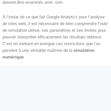
doivent être examinés avec soin.
À l’instar de ce que fait Google Analytics pour l’analyse
de sites web, il est nécessaire de bien comprendre l’outil
de simulation utilisé, ses paramètres et ses limites pour
pouvoir interpréter efficacement les résultats obtenus.
C’est en mettant en exergue ces restrictions que l’on
parvient à une véritable maîtrise de la
simulation
numérique
.
Analyse des données produites
par la simulation
Dans l’univers étendu des simulations, qu’il s’agisse de
loisirs avec des jeux comme
« World of Warcraft »
ou
« Minecraft »
, d’applications sérieuses comme la