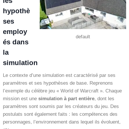
les
hypothè
ses
employ
default
és dans
la
simulation
Le contexte d’une simulation est caractérisé par ses
paramètres et ses hypothèses de base. Reprenons
l’exemple du célèbre jeu « World of Warcraft ». Chaque
mission est une
simulation à part entière
, dont les
paramètres sont soumis par les créateurs du jeu. Des
postulats sont également faits : les compétences des
personnages, l’environnement dans lequel ils évoluent,